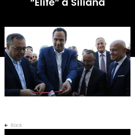
“Elife” à Siliana
Back